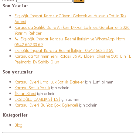
Son Yazılar
Ekşioğlu İnşaat Karasu: Güvenli Gelecek ve Huzurlu Tatilin Tek
Adresi
Karasu’da Satılık Daire Alırken Dikkat Edilmesi Gerekenler: 2026
Yatırım Rehberi
📞 Ekşioğlu İnşaat Karasu Resmi İletişim ve WhatsApp Hattı :
0542 662 33 69
Ekşioğlu İnşaat Karasu Resmi İletişim: 0542 662 33 69
Karasu’da Yatırımın Yeni Rotası: 36 Ay Elden Taksit ve 500 Bin TL
Peşinatla Ev Sahibi Olun
Son yorumlar
Karasu Evleri Ultra Lüx Satılık Daireler
için
Lutfi bilmen
Karasu Satılık Yazlık
için
admin
İlksan Sitesi
için
admin
EKŞİOĞLU ÇAMLIK SİTESİ
için
admin
Karasu Evleri Bu Yaz Çok Eğlenceli
için
admin
Kategoriler
Blog