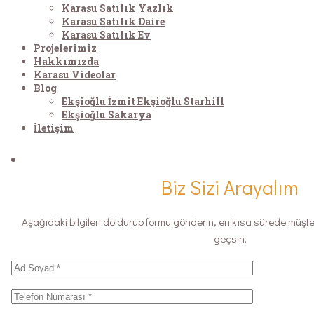
Karasu Satılık Yazlık
Karasu Satılık Daire
Karasu Satılık Ev
Projelerimiz
Hakkımızda
Karasu Videolar
Blog
Ekşioğlu İzmit Ekşioğlu Starhill
Ekşioğlu Sakarya
İletişim
Biz Sizi Arayalım
Aşağıdaki bilgileri doldurup formu gönderin, en kısa sürede müşteri 
geçsin.