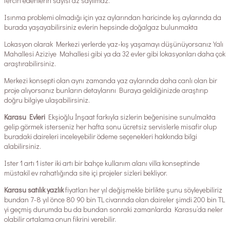
tercih edenlerin sayısı az sayılmaz.
Isınma problemi olmadığı için yaz aylarından haricinde kış aylarında da
burada yaşayabilirsiniz evlerin hepsinde doğalgaz bulunmakta
Lokasyon olarak Merkezi yerlerde yaz-kış yaşamayı düşünüyorsanız Yalı
Mahallesi Aziziye Mahallesi gibi ya da 32 evler gibi lokasyonları daha çok
araştırabilirsiniz.
Merkezi konsepti olan aynı zamanda yaz aylarında daha canlı olan bir
proje alıyorsanız bunların detaylarını Buraya geldiğinizde araştırıp
doğru bilgiye ulaşabilirsiniz.
Karasu Evleri
Ekşioğlu İnşaat farkıyla sizlerin beğenisine sunulmakta
gelip görmek isterseniz her hafta sonu ücretsiz servislerle misafir olup
buradaki daireleri inceleyebilir ödeme seçenekleri hakkında bilgi
alabilirsiniz.
Ister 1 artı 1 ister iki artı bir bahçe kullanım alanı villa konseptinde
müstakil ev rahatlığında site içi projeler sizleri bekliyor.
Karasu satılık yazlık
fiyatları her yıl değişmekle birlikte şunu söyleyebiliriz
bundan 7-8 yıl önce 80 90 bin TL civarında olan daireler şimdi 200 bin TL
yi geçmiş durumda bu da bundan sonraki zamanlarda Karasu’da neler
olabilir ortalama onun fikrini verebilir.