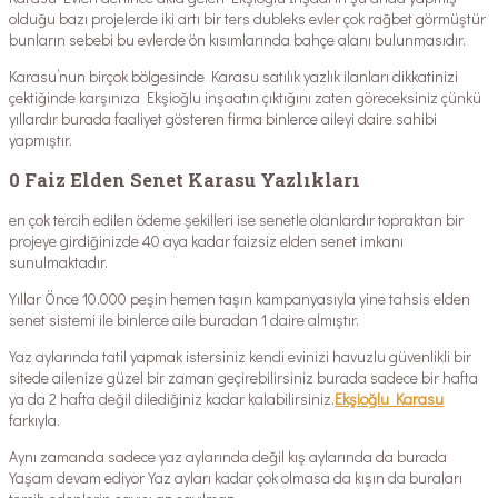
olduğu bazı projelerde iki artı bir ters dubleks evler çok rağbet görmüştür
bunların sebebi bu evlerde ön kısımlarında bahçe alanı bulunmasıdır.
Karasu’nun birçok bölgesinde Karasu satılık yazlık ilanları dikkatinizi
çektiğinde karşınıza Ekşioğlu inşaatın çıktığını zaten göreceksiniz çünkü
yıllardır burada faaliyet gösteren firma binlerce aileyi daire sahibi
yapmıştır.
0 Faiz Elden Senet Karasu Yazlıkları
en çok tercih edilen ödeme şekilleri ise senetle olanlardır topraktan bir
projeye girdiğinizde 40 aya kadar faizsiz elden senet imkanı
sunulmaktadır.
Yıllar Önce 10.000 peşin hemen taşın kampanyasıyla yine tahsis elden
senet sistemi ile binlerce aile buradan 1 daire almıştır.
Yaz aylarında tatil yapmak istersiniz kendi evinizi havuzlu güvenlikli bir
sitede ailenize güzel bir zaman geçirebilirsiniz burada sadece bir hafta
ya da 2 hafta değil dilediğiniz kadar kalabilirsiniz.
Ekşioğlu Karasu
farkıyla.
Aynı zamanda sadece yaz aylarında değil kış aylarında da burada
Yaşam devam ediyor Yaz ayları kadar çok olmasa da kışın da buraları