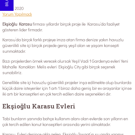
1 Ocak 2020
Yorum Yapılmadı
Ekşioğlu Karasu
firması yıllardır birçok proje ile Karasu’da faaliyet
gösteren lider firmadır.
Karasu’da birçok farklı projeye imza atan firma denize yakın havuzlu
güvenlikli site içi birçok projede geniş yeşil alan ve yaşam konsepti
sunmaktadır.
Bazı projelerden örnek verecek olursak Yeşil Vadi 1 Gardenya evleri Yeni
Mahalle Konakları Melis evleri Ekşioğlu City gibi birçok seçenek
sunabiliriz.
Genellikle site içi havuzlu güvenlikli projeler inşa edilmekte olup bunlarda
küçük daire isteyenler için 1 artı 1 biraz daha geniş bir ev arayanlar içinse
iki artı bir konseptleri en çok tercih edilen daire seçenekleri dır.
Ekşioğlu Karasu Evleri
Tabi bunların yanında bahçe kullanım alanı olan evlerde son yılların en
çok tercih edilen konut konseptleri arasında yerini almaktadır.
Karasu Evleri denince akla gelen Ekşioğlu İnşaat’ın şu anda yapmış