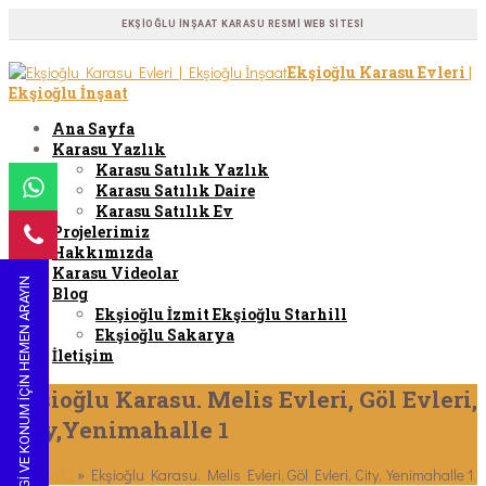
EKŞIOĞLU İNŞAAT KARASU RESMI WEB SITESI
Ekşioğlu Karasu Evleri |
Ekşioğlu İnşaat
Ana Sayfa
Karasu Yazlık
Karasu Satılık Yazlık
Karasu Satılık Daire
Karasu Satılık Ev
Projelerimiz
Hakkımızda
Karasu Videolar
BILGI VE KONUM IÇIN HEMEN ARAYIN
Blog
Ekşioğlu İzmit Ekşioğlu Starhill
Ekşioğlu Sakarya
İletişim
Ekşioğlu Karasu. Melis Evleri, Göl Evleri,
City,Yenimahalle 1
Ana sayfa
»
Ekşioğlu Karasu. Melis Evleri, Göl Evleri, City,Yenimahalle 1