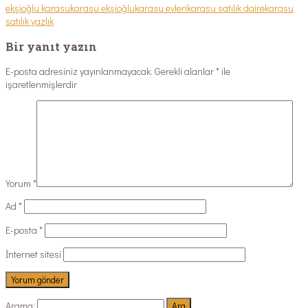
ekşioğlu karasu
karasu ekşioğlu
karasu evleri
karasu satılık daire
karasu
satılık yazlık
Bir yanıt yazın
E-posta adresiniz yayınlanmayacak.
Gerekli alanlar
*
ile
işaretlenmişlerdir
Yorum
*
Ad
*
E-posta
*
İnternet sitesi
Arama: