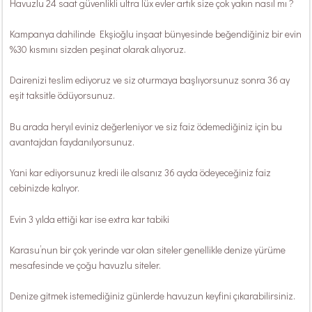
Havuzlu 24 saat güvenlikli ultra lüx evler artık size çok yakın nasıl mı ?
Kampanya dahilinde Ekşioğlu inşaat bünyesinde beğendiğiniz bir evin
%30 kısmını sizden peşinat olarak alıyoruz.
Dairenizi teslim ediyoruz ve siz oturmaya başlıyorsunuz sonra 36 ay
eşit taksitle ödüyorsunuz.
Bu arada heryıl eviniz değerleniyor ve siz faiz ödemediğiniz için bu
avantajdan faydanılyorsunuz.
Yani kar ediyorsunuz kredi ile alsanız 36 ayda ödeyeceğiniz faiz
cebinizde kalıyor.
Evin 3 yılda ettiği kar ise extra kar tabiki
Karasu’nun bir çok yerinde var olan siteler genellikle denize yürüme
mesafesinde ve çoğu havuzlu siteler.
Denize gitmek istemediğiniz günlerde havuzun keyfini çıkarabilirsiniz.