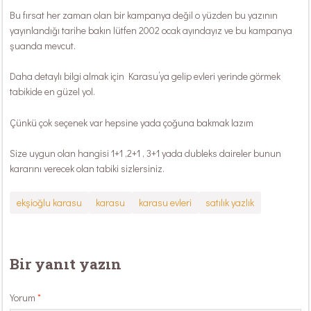
Bu fırsat her zaman olan bir kampanya değil o yüzden bu yazının
yayınlandığı tarihe bakın lütfen 2002 ocak ayındayız ve bu kampanya
şuanda mevcut.
Daha detaylı bilgi almak için Karasu’ya gelip evleri yerinde görmek
tabikide en güzel yol.
Çünkü çok seçenek var hepsine yada çoğuna bakmak lazım
Size uygun olan hangisi 1+1 ,2+1 , 3+1 yada dubleks daireler bunun
kararını verecek olan tabiki sizlersiniz.
ekşioğlu karasu
karasu
karasu evleri
satılık yazlık
Bir yanıt yazın
Yorum
*