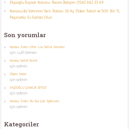
Ekşioğlu İnşaat Karasu Resmi İletişim: 0542 662 33 69
Karasu’da Yatırımın Yeni Rotası: 36 Ay Elden Taksit ve 500 Bin TL
Peşinatla Ev Sahibi Olun
Son yorumlar
Karasu Evleri Ultra Lüx Satılık Daireler
için
Lutfi bilmen
Karasu Satılık Yazlık
için
admin
İlksan Sitesi
için
admin
EKŞİOĞLU ÇAMLIK SİTESİ
için
admin
Karasu Evleri Bu Yaz Çok Eğlenceli
için
admin
Kategoriler