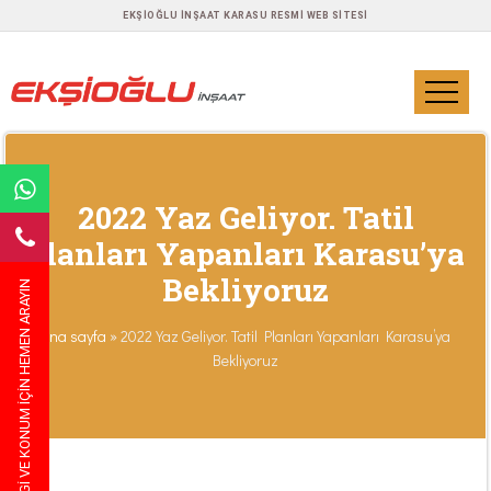
EKŞIOĞLU İNŞAAT KARASU RESMI WEB SITESI
2022 Yaz Geliyor. Tatil
Planları Yapanları Karasu’ya
Bekliyoruz
BILGI VE KONUM IÇIN HEMEN ARAYIN
Ana sayfa
»
2022 Yaz Geliyor. Tatil Planları Yapanları Karasu’ya
Bekliyoruz