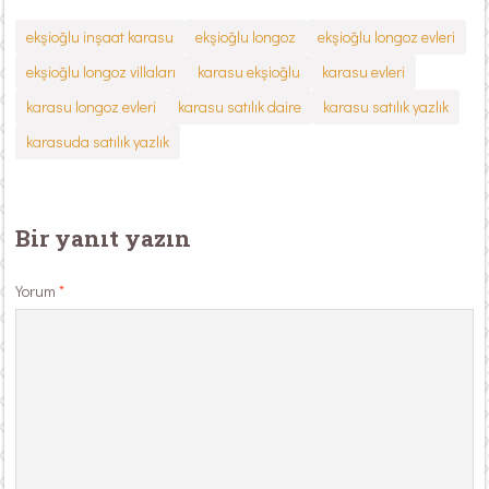
ekşioğlu inşaat karasu
ekşioğlu longoz
ekşioğlu longoz evleri
ekşioğlu longoz villaları
karasu ekşioğlu
karasu evleri
karasu longoz evleri
karasu satılık daire
karasu satılık yazlık
karasuda satılık yazlık
Bir yanıt yazın
Yorum
*