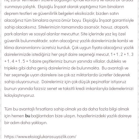
sunmaya çalıştık. Ekşioğlu İnşaat olarak yaptığımız tüm binaların
deprem testleri ve güvenilirlik belgeleri eksiksizdir, bizden satın
alacağınız tüm binalara ayrıca ömür boyu Ekşioğlu İnşaat garantisiyle
sahip olacaksınız. Sitelerimizin tamamında asansör, havuz, otopark,
park alanları ve sosyal alanlar mevcuttur. Site içlerinde yaz kış özel
güvenlik bulunmaktadır, satın alacağınız yazlık dairelerinizde kombi ve
klima donanımlarını ücretsiz kurduk. Çok uygun fiyata alacağınız yazlık
dairelerimizde istediğiniz her çeşit daire seçeneği mevcut, 1 + 1 , 2 + 1 , 3
+ 1 , 4 + 1 , 5 + 1 daire çeşitlerimiz bunun yanında villalar, dubleks ve
tripleks gibi daha geniş dairelerimiz de bulunmakta. Bu avantajlı ve
her seçeneğe uyan dairelere ise çok az miktarlarda ücretler ödeyerek
sahip oluyorsunuz. Dairelerimiz için çok düşük peşinatlar istiyoruz
bunun yanında faizsiz senet ve taksitli kredi imkanlarıyla ödemelerinizi
kolaylaştırıyoruz.
Tüm bu avantajlı fırsatlara sahip olmak ya da daha fazla bilgi almak
için hemen
bu
bağlantıdan bize ulaşın, hayallerinizdeki yazlık daireye
bir adım daha yaklaşın.
https://www.eksioglukarasuyazlik.com/