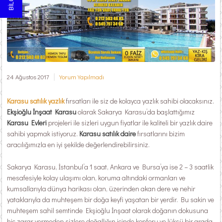
24 Ağustos 2017
Yorum Yapılmadı
Karasu satılık yazlık
fırsatları ile siz de kolayca yazlık sahibi olacaksınız.
Ekşioğlu İnşaat Karasu
olarak Sakarya Karasu’da başlattığımız
Karasu Evleri
projeleri ile sizleri uygun fiyatlar ile kaliteli bir yazlık daire
sahibi yapmak istiyoruz.
Karasu satılık daire
fırsatlarını bizim
aracılığımızla en iyi şekilde değerlendirebilirsiniz.
Sakarya Karasu, İstanbul’a 1 saat, Ankara ve Bursa’ya ise 2 – 3 saatlik
mesafesiyle kolay ulaşımı olan, koruma altındaki ormanları ve
kumsallarıyla dünya harikası olan, üzerinden akan dere ve nehir
yataklarıyla da muhteşem bir doğa keyfi yaşatan bir yerdir. Bu sakin ve
muhteşem sahil semtinde Ekşioğlu İnşaat olarak doğanın dokusuna
hiç zarar vermeden sizlere doğallığın içinde konforu ve lüksü bir arada