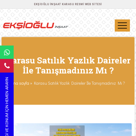
EKŞIOĞLU İNŞAAT KARASU RESMI WEB SITESI
Karasu Satılık Yazlık Daireler
İle Tanışmadınız Mı ?
BILGI VE KONUM IÇIN HEMEN ARAYIN
Ana sayfa
»
Karasu Satılık Yazlık Daireler İle Tanışmadınız Mı ?