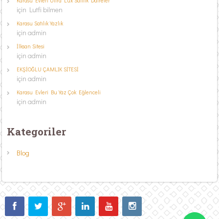
Karasu Evleri Ultra Lüx Satılık Daireler
için
Lutfi bilmen
Karasu Satılık Yazlık
için
admin
İlksan Sitesi
için
admin
EKŞİOĞLU ÇAMLIK SİTESİ
için
admin
Karasu Evleri Bu Yaz Çok Eğlenceli
için
admin
Kategoriler
Blog