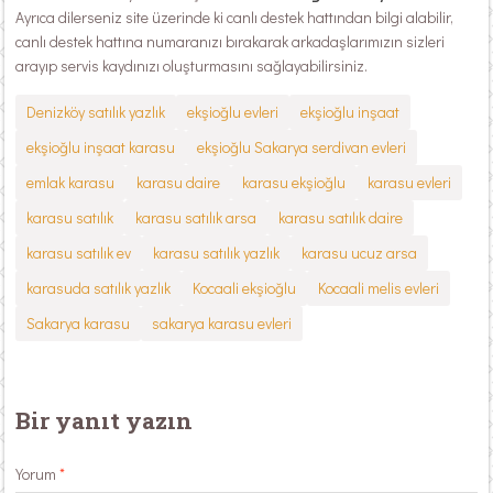
Ayrıca dilerseniz site üzerinde ki canlı destek hattından bilgi alabilir,
canlı destek hattına numaranızı bırakarak arkadaşlarımızın sizleri
arayıp servis kaydınızı oluşturmasını sağlayabilirsiniz.
Denizköy satılık yazlık
ekşioğlu evleri
ekşioğlu inşaat
ekşioğlu inşaat karasu
ekşioğlu Sakarya serdivan evleri
emlak karasu
karasu daire
karasu ekşioğlu
karasu evleri
karasu satılık
karasu satılık arsa
karasu satılık daire
karasu satılık ev
karasu satılık yazlık
karasu ucuz arsa
karasuda satılık yazlık
Kocaali ekşioğlu
Kocaali melis evleri
Sakarya karasu
sakarya karasu evleri
Bir yanıt yazın
Yorum
*