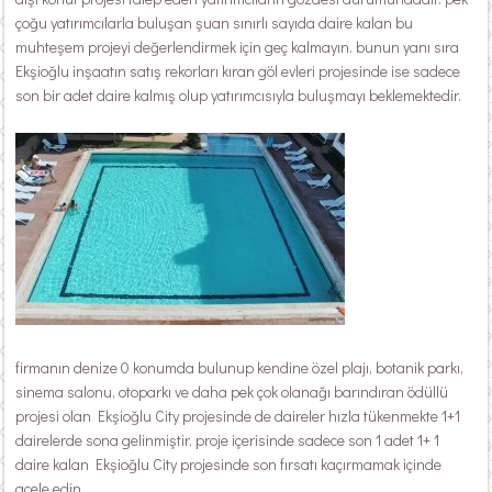
çoğu yatırımcılarla buluşan şuan sınırlı sayıda daire kalan bu
muhteşem projeyi değerlendirmek için geç kalmayın. bunun yanı sıra
Ekşioğlu inşaatın satış rekorları kıran göl evleri projesinde ise sadece
son bir adet daire kalmış olup yatırımcısıyla buluşmayı beklemektedir.
firmanın denize 0 konumda bulunup kendine özel plajı, botanik parkı,
sinema salonu, otoparkı ve daha pek çok olanağı barındıran ödüllü
projesi olan Ekşioğlu City projesinde de daireler hızla tükenmekte 1+1
dairelerde sona gelinmiştir. proje içerisinde sadece son 1 adet 1+ 1
daire kalan Ekşioğlu City projesinde son fırsatı kaçırmamak içinde
acele edin.