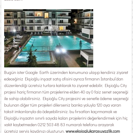
Bugün ister Google Earth üzerinden konumuna ulaşıp kendiniz ziyaret
edeceğiniz Ekşioğlu inşaat satış ofisini ayrıca firmanın İstanbul’dan
düzenlendiği ücretsiz turlara katılarak ta ziyaret edebilir, Ekşioğlu City
projesi hariç firmanın tüm projelerine elden 40 ay 0 faiz senet seçeneği
ile sahip olabilirsiniz. Ekşioğlu City projesini ve senetle ödeme seçeneği
bulunan diğer tüm projeleri dilerseniz banka yoluyla 120 aya varan
taksit imkanlarıyla da ödeyebilirsiniz. bu fırsatları kaçırmamak ve
Ekşioğlu inşaatın sınırlı sayıda kalan projelerini değerlendirmek için hiç
vakit kaybetmeden 0212 503 48 83 numaralı telefonu arayarak
ücretsiz servis kaydınızı oluşturun.
www.eksioglukarasuyazlik.com