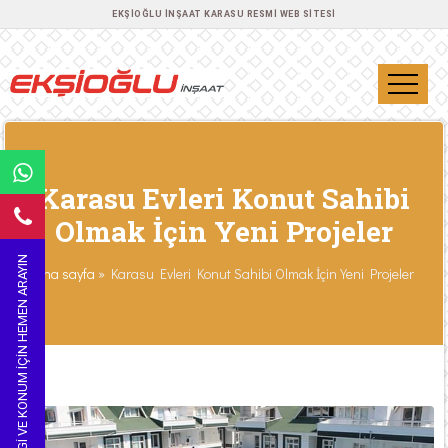
EKŞIOĞLU İNŞAAT KARASU RESMI WEB SITESI
Karasu Evleri Konut Sahibi
Olmak İçin Yeni Projeler
BILGI VE KONUM IÇIN HEMEN ARAYIN
Ana sayfa
»
Karasu Evleri Konut Sahibi Olmak İçin Yeni Projeler