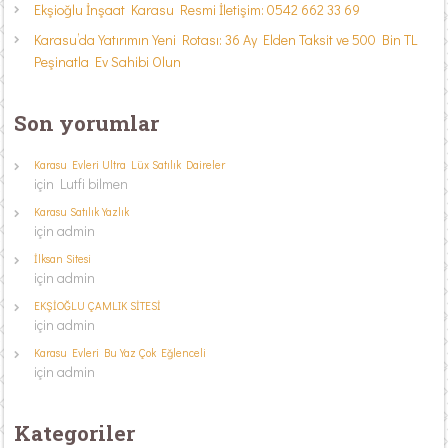
Ekşioğlu İnşaat Karasu Resmi İletişim: 0542 662 33 69
Karasu’da Yatırımın Yeni Rotası: 36 Ay Elden Taksit ve 500 Bin TL
Peşinatla Ev Sahibi Olun
Son yorumlar
Karasu Evleri Ultra Lüx Satılık Daireler
için
Lutfi bilmen
Karasu Satılık Yazlık
için
admin
İlksan Sitesi
için
admin
EKŞİOĞLU ÇAMLIK SİTESİ
için
admin
Karasu Evleri Bu Yaz Çok Eğlenceli
için
admin
Kategoriler