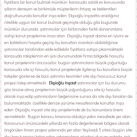
fiyatlara bir konut bulmak mümkün. karasuda satılık ev konusunda
yılların deneyim ve birikimiyle müşterilerin ihtiyaç ve beklentileri
doğrultusunda konutlar inşa eden Ekşioğlu inşaatta aradığınız
nitelikle uygun bir konut bulmak geçmişte olduğu gibi bugünde
mümkün durumda. yatırımcılar için birbirinden farklı donanımlara
sahip konut projelerine imza atan Ekşioğlu inşaat daima en iyisini ve
en kalitelisini hayata geçirip bu konutları mümkün olabildiğince
yatırımcılar tarafından elde edilebilir fiyatlara satışa çıkarmaktadır.
karasuda rakiplerinin en iyisi durumundaki firma bölgede havuzlu
konut projelerinin öncüsüdür. bugün yatırımcıların büyük çoğunluğu
karasuda site içi havuzlu konut projeleriyle ilgilenip bu konutlara büyük
talepler gösterse de bazı yatırımcı kesimleri site dışı havuzsuz konut
projesi talep etmektedir.
Ekşioğlu inşaat
yatırımcılar için bu durumu
göz önüne almış projelerinin büyük çoğunluğunu site içi havuzlu
olarak inşa edip yatırımcıların beğenisine sunsa da site dışı binaları da
bulunmaktadır. özellikle denize yürüme mesafesinde konutlar inşa
eden Ekşioğlu inşaat site dışı projelerinde de bu konumlara önem
vermektedir. Bugün karasu limanına oldukça yakın mesafede yer alan,
Karasunun önümüzdeki yıllarda en fazla değerlenecek bölgesi olarak
öngörülen liman projesi yakınında yer alan Yeşilvadi 5 sitesi bugün site
dışı konut projesi talep eden yatırımcıların gözdesi durumundadır. pek