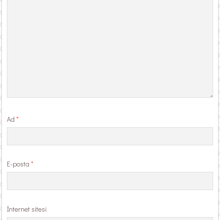
Ad
*
E-posta
*
İnternet sitesi