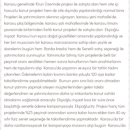
Karasu genelinde 10un Üzerinde projesi ile satışta olan hem site içi
havuzlu konut projeleri hem de site dışında yapılandırdığı normal bina
Projeleri ile yatırımcıların akınına uğrayan, karasu yeni mahalle’de,
karasu plaj bölgesinde, karasu yalı mahallesinde Ve karasu limanı
çevresinde birbirinden farklı konut projeleri ile satışta olan Ekşioğlu
inşaat Karasu’nun eşsiz doğal güzellikleri arasında yapılandırdığı ve
her biri muazzam bir karasu manzarasına sahip olan yazlık ve
dairelerini bugün hem Banka kredisi hem de Senetli satış seçeneği ile
yatırımcılara sunmuştur. Yatırımcılar bitmiş tüm projelerde belli bir
peşinat oranı verdikten hemen sonra konutlarının hem anahtarlarını
hem de tapularını alıp Karasu’da yaşamın ve eşsiz bir tatilin tadını
çıkarırken Ödemelerini kalan kısmını banka yoluyla 120 aya kadar
taksitlendirme yapabilmektedir. Bunun yanı sıra faiz oranı olmadan
konut yatırımı yapmak isteyen müşterilerinden gelen talebi
değerlendiren ve yatırımcılarının daha iyi imkanlarla konut sahibi
olmalarını sağlamak amacıyla Ekşioğlu inşaat kısa bir süre önce
başlattığı senetle ödeme kampanyasıyla Ekşioğlucity Projesi hariç tüm
projelerinde %25 peşinat oranından sonra kalan kısmı elden tam 40 ay
sıfır faiz senet seçeneğe ile taksitlendirme yapmaktadır. Karasu’da bir
daha rastlanmayacak bir kampanyaya imzasını atıp bugün Karasu’da