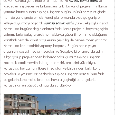
ediyor. Karasu genelinde birbirinden farklı
karasu satılık daire
ve
karasu evi inşa eden ve birbirinden farklı bu konut projelerini yıllardır
yatırımcılarına sunan ekşioğlu inşaat bugün ününü hem yurt içinde
hem de yurtdışında emlak Konut platformunda oldukça geniş bir
kitleye duyurmayı başardı.
karasu satılık yazlık
Çünkü ekşioğlu inşaat
Karasu’da bugüne değin onlarca farklı konut projesini hayata geçirip
yatırımcılarla buluşturarak hem oldukça güvenilir bir firma olduğunu
kanıtladı hem de konut projelerinin çeşitliliği ile herkesimden yatırımcı
Karasu’da konut sahibi yapmayı başardı. Bugün basın yayın
organları, sosyal medya mecraları ve Google gibi ortamlarda adını
sıkça görüp projelerinden haberdar olduğumuz ekşioğlu inşaat
karasu kocaali mevkiinde bugün tam 46. projesini yükseltiyor.
Karasu’da her zaman ilklere imza atan ve birbirinden farklı konut
projeleri ile yatırımcıları cezbeden ekşioğlu inşaat Karasu’nun farklı
bölgelerinde ve mahallelerinde hayata geçirdiği bu projelerle
Karasu’nun en büyüğü olmayı da sürdürüyor.