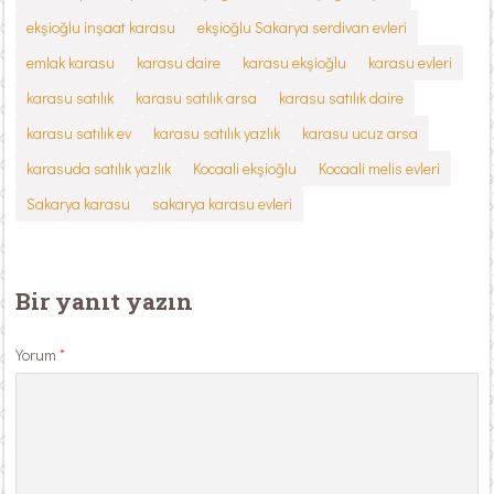
ekşioğlu inşaat karasu
ekşioğlu Sakarya serdivan evleri
emlak karasu
karasu daire
karasu ekşioğlu
karasu evleri
karasu satılık
karasu satılık arsa
karasu satılık daire
karasu satılık ev
karasu satılık yazlık
karasu ucuz arsa
karasuda satılık yazlık
Kocaali ekşioğlu
Kocaali melis evleri
Sakarya karasu
sakarya karasu evleri
Bir yanıt yazın
Yorum
*