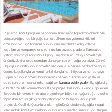
İnşa ettiği konut projeleri her dönem Karasu’da topraktan olarak bile
satışa çıktığı anda bir çoğu satılan, Ülkemizde yatırımcı kitleleri
arasında oldukça tanınan bunun yanı sıra düzenlediği ödeme
koşulları ve kampanyalarla yatırımcıları cezbedip adeta Karasu’da
yatırım yapmaya zorlayan Ekşioğlu inşaat sürdürdüğü projeleriyle
önümüzdeki yıllarda adından daha çok söz ettirceğe benziyor. Çünkü
Ekşioğlu inşaatın konut projeleri yediden 70’e herkesi cezbedip uygun
ödeme koşullarıyla ve konut farklılıklarıyla her ihtiyaca ve her bütçeye
uygun bir konut projesi barındırarak herkesin Karasu’da yazlık ve
daire sahibi olmasına imkan sağlıyor.
karasu satılık yazlık
Ekşioğlu city
gibi denize sıfır konumda ödüllü bir projesi bulunan, Ekşioğlu göl evleri
ile adeta bir rekora imza atıp projenin çok büyük bir çoğunluğunu daha
topraktan satışa çıktığı anda yatırımcılarla buluşan, Aqua parklı
projesiyle Özellikle Çocuklu ailelerin gönlünü feteden ekşioğlu inşaat
karasudaki konut yatırımlarını dur durak bilmeden sürdürüyor. Bugün