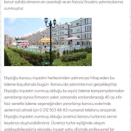
konut sahibi olmanın en avantajlı ve en faizsiz fırsatını yatırımcılarına
sunmuştur.
Ekşioğlu karasu inşaatın herkesimden yatırımcıya hitap eden bu
ödeme koşullarıyla bugün Karasu’da yatırımlarınızı gerçekleştirip
Ekşioğlu inşaatın sunmuş olduğu bu eşsiz ödeme kampanyalarından
yararlanıp ayrıca firmanın yakın zamanda sonlandıracağı 40 ay sıfır
faiz senetle ödeme seçeneğinden yararlanıp karasu evlerinde
yerlerinizi almak için 0 212 503 48 83 numaralı telefonu arayarak
Ekşioğlu inşaatın sunmuş olduğu ücretsiz karasu turlarına servis
kaydınızı oluşturabilirsiniz. Ücretsiz turlar eşliğinde ulaşım
sağlayabileceğiniz ekşioğlu inşaat satış ofisinde profesyonel bir