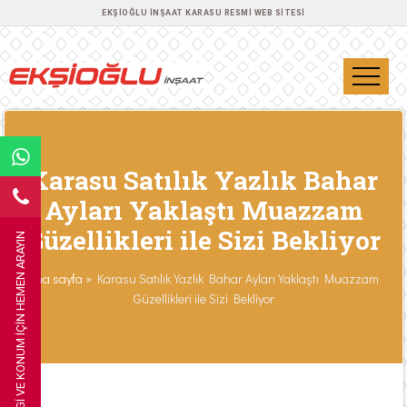
EKŞIOĞLU İNŞAAT KARASU RESMI WEB SITESI
Karasu Satılık Yazlık Bahar
Ayları Yaklaştı Muazzam
Güzellikleri ile Sizi Bekliyor
BILGI VE KONUM IÇIN HEMEN ARAYIN
Ana sayfa
»
Karasu Satılık Yazlık Bahar Ayları Yaklaştı Muazzam
Güzellikleri ile Sizi Bekliyor