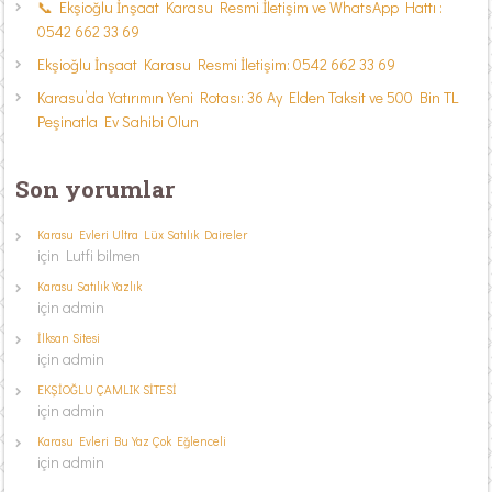
📞 Ekşioğlu İnşaat Karasu Resmi İletişim ve WhatsApp Hattı :
0542 662 33 69
Ekşioğlu İnşaat Karasu Resmi İletişim: 0542 662 33 69
Karasu’da Yatırımın Yeni Rotası: 36 Ay Elden Taksit ve 500 Bin TL
Peşinatla Ev Sahibi Olun
Son yorumlar
Karasu Evleri Ultra Lüx Satılık Daireler
için
Lutfi bilmen
Karasu Satılık Yazlık
için
admin
İlksan Sitesi
için
admin
EKŞİOĞLU ÇAMLIK SİTESİ
için
admin
Karasu Evleri Bu Yaz Çok Eğlenceli
için
admin