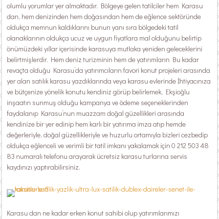
olumlu yorumlar yer almaktadır. Bölgeye gelen tatilciler hem Karasu
dan, hem denizinden hem doğasından hem de eğlence sektöründe
oldukça memnun kaldıklarını bunun yanı sıra bölgedeki tatil
olanaklarının oldukça ucuz ve uygun fiyatlara mal olduğunu belirtip
önümüzdeki yıllar içerisinde karasuya mutlaka yeniden geleceklerini
belirtmişlerdir. Hem deniz turizminin hem de yatırımların Bu kadar
revaçta olduğu Karasu’da yatırımcıların favori konut projeleri arasında
yer alan satılık karasu yazdıklarında veya karasu evlerinde İhtiyacınıza
ve bütçenize yönelik konutu kendiniz görüp belirlemek, Ekşioğlu
inşaatın sunmuş olduğu kampanya ve ödeme seçeneklerinden
faydalanıp Karasu’nun muazzam doğal güzellikleri arasında
kendinize bir yer edinip hem karlı bir yatırıma imza atıp hemde
değerleriyle, doğal güzellikleriyle ve huzurlu ortamıyla bizleri cezbedip
oldukça eğlenceli ve verimli bir tatil imkanı yakalamak için 0 212 503 48
83 numaralı telefonu arayarak ücretsiz karasu turlarına servis
kaydınızı yaptırabilirsiniz.
Karasu dan ne kadar erken konut sahibi olup yatırımlarımızı