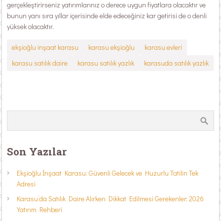
gerçekleştirirseniz yatırımlarınız o derece uygun fiyatlara olacaktır ve
bunun yanı sıra yıllar içerisinde elde edeceğiniz kar getirisi de o denli
yüksek olacaktır.
ekşioğlu inşaat karasu
karasu ekşioğlu
karasu evleri
karasu satılık daire
karasu satılık yazlık
karasuda satılık yazlık
Son Yazılar
Ekşioğlu İnşaat Karasu: Güvenli Gelecek ve Huzurlu Tatilin Tek
Adresi
Karasu’da Satılık Daire Alırken Dikkat Edilmesi Gerekenler: 2026
Yatırım Rehberi