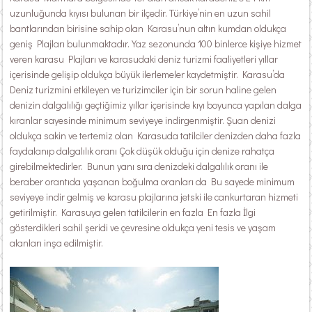
uzunluğunda kıyısı bulunan bir ilçedir. Türkiye’nin en uzun sahil
bantlarından birisine sahip olan Karasu’nun altın kumdan oldukça
geniş Plajları bulunmaktadır. Yaz sezonunda 100 binlerce kişiye hizmet
veren karasu Plajları ve karasudaki deniz turizmi faaliyetleri yıllar
içerisinde gelişip oldukça büyük ilerlemeler kaydetmiştir. Karasu’da
Deniz turizmini etkileyen ve turizimciler için bir sorun haline gelen
denizin dalgalılığı geçtiğimiz yıllar içerisinde kıyı boyunca yapılan dalga
kıranlar sayesinde minimum seviyeye indirgenmiştir. Şuan denizi
oldukça sakin ve tertemiz olan Karasuda tatilciler denizden daha fazla
faydalanıp dalgalılık oranı Çok düşük olduğu için denize rahatça
girebilmektedirler. Bunun yanı sıra denizdeki dalgalılık oranı ile
beraber orantıda yaşanan boğulma oranları da Bu sayede minimum
seviyeye indir gelmiş ve karasu plajlarına jetski ile cankurtaran hizmeti
getirilmiştir. Karasuya gelen tatilcilerin en fazla En fazla İlgi
gösterdikleri sahil şeridi ve çevresine oldukça yeni tesis ve yaşam
alanları inşa edilmiştir.