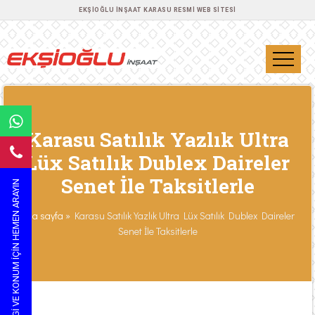
EKŞIOĞLU İNŞAAT KARASU RESMI WEB SITESI
Karasu Satılık Yazlık Ultra
Lüx Satılık Dublex Daireler
Senet İle Taksitlerle
BILGI VE KONUM IÇIN HEMEN ARAYIN
Ana sayfa
»
Karasu Satılık Yazlık Ultra Lüx Satılık Dublex Daireler
Senet İle Taksitlerle