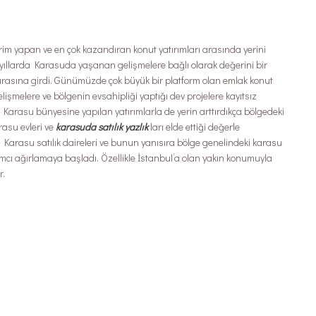
im yapan ve en çok kazandıran konut yatırımları arasında yerini
yıllarda Karasuda yaşanan gelişmelere bağlı olarak değerini bir
arasına girdi. Günümüzde çok büyük bir platform olan emlak konut
şmelere ve bölgenin evsahipliği yaptığı dev projelere kayıtsız
Karasu bünyesine yapılan yatırımlarla de yerin arttırdıkça bölgedeki
arasu evleri ve
karasuda satılık yazlık
ları elde ettiği değerle
 Karasu satılık daireleri ve bunun yanısıra bölge genelindeki karasu
ırımcı ağırlamaya başladı. Özellikle İstanbul’a olan yakın konumuyla
r.