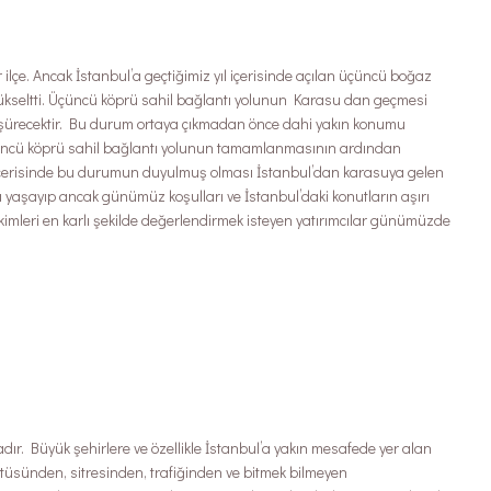
 ilçe. Ancak İstanbul’a geçtiğimiz yıl içerisinde açılan üçüncü boğaz
seltti. Üçüncü köprü sahil bağlantı yolunun Karasu dan geçmesi
düşürecektir. Bu durum ortaya çıkmadan önce dahi yakın konumu
çüncü köprü sahil bağlantı yolunun tamamlanmasının ardından
l içerisinde bu durumun duyulmuş olması İstanbul’dan karasuya gelen
da yaşayıp ancak günümüz koşulları ve İstanbul’daki konutların aşırı
ikimleri en karlı şekilde değerlendirmek isteyen yatırımcılar günümüzde
ır. Büyük şehirlere ve özellikle İstanbul’a yakın mesafede yer alan
tüsünden, sitresinden, trafiğinden ve bitmek bilmeyen