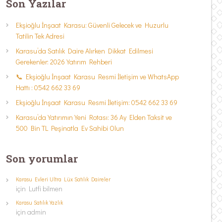
Son Yazılar
Ekşioğlu İnşaat Karasu: Güvenli Gelecek ve Huzurlu
Tatilin Tek Adresi
Karasu’da Satılık Daire Alırken Dikkat Edilmesi
Gerekenler: 2026 Yatırım Rehberi
📞 Ekşioğlu İnşaat Karasu Resmi İletişim ve WhatsApp
Hattı : 0542 662 33 69
Ekşioğlu İnşaat Karasu Resmi İletişim: 0542 662 33 69
Karasu’da Yatırımın Yeni Rotası: 36 Ay Elden Taksit ve
500 Bin TL Peşinatla Ev Sahibi Olun
Son yorumlar
Karasu Evleri Ultra Lüx Satılık Daireler
için
Lutfi bilmen
Karasu Satılık Yazlık
için
admin