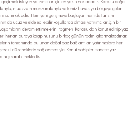
eçirmek isteyen yatırımcılar için en yakın noktadadır. Karasu doğal
manlarıyla, muazzam manzaralarıyla ve temiz havasıyla bölgeye gelen
arını sunmaktadır. Hem yeni gelişmeye başlayan hem de turizim
da ucuz ve elde edilebilir koşullarda olması yatırımcılar İçin bir
de yaşamlarını devam ettirmelerini rağmen Karasu dan konut edinip yaz
kleri her an buraya kaçıp huzurlu birkaç günün tadını çıkarmaktadırlar.
ojelerin tamamında bulunan doğal gaz bağlantıları yatırımcılara her
erekli düzeneklerin sağlanmasıyla Konut sahipleri sadece yaz
ını çıkarabilmektedir.