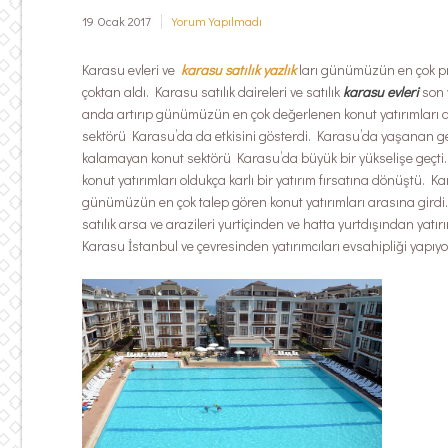
19 Ocak 2017
Yorum Yapılmadı
Karasu evleri ve
karasu satılık yazlık
ları günümüzün en çok pr
çoktan aldı. Karasu satılık daireleri ve satılık
karasu evleri
son 
anda artırıp günümüzün en çok değerlenen konut yatırımları 
sektörü Karasu’da da etkisini gösterdi. Karasu’da yaşanan geli
kalamayan konut sektörü Karasu’da büyük bir yükselişe geçti. 
konut yatırımları oldukça karlı bir yatırım fırsatına dönüştü. K
günümüzün en çok talep gören konut yatırımları arasına girdi.
satılık arsa ve arazileri yurtiçinden ve hatta yurtdışından yat
Karasu İstanbul ve çevresinden yatırımcıları evsahipliği yapıyo