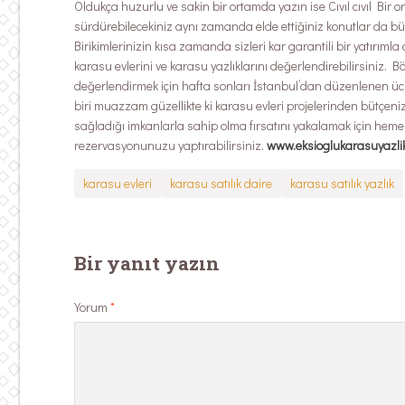
Oldukça huzurlu ve sakin bir ortamda yazın ise Cıvıl cıvıl Bir 
sürdürebilecekiniz aynı zamanda elde ettiğiniz konutlar da büyü
Birikimlerinizin kısa zamanda sizleri kar garantili bir yatırıml
karasu evlerini ve karasu yazlıklarını değerlendirebilirsiniz. 
değerlendirmek için hafta sonları İstanbul’dan düzenlenen ücre
biri muazzam güzellikte ki karasu evleri projelerinden bütçeni
sağladığı imkanlarla sahip olma fırsatını yakalamak için hem
rezervasyonunuzu yaptırabilirsiniz.
www.eksioglukarasuyazli
karasu evleri
karasu satılık daire
karasu satılık yazlık
Bir yanıt yazın
Yorum
*