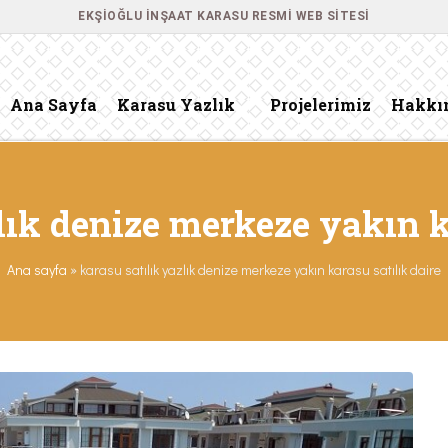
EKŞIOĞLU İNŞAAT KARASU RESMI WEB SITESI
Ana Sayfa
Karasu Yazlık
Projelerimiz
Hakkı
lık denize merkeze yakın k
Ana sayfa
»
karasu satılık yazlık denize merkeze yakın karasu satılık daire