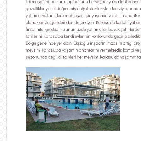
karmaşasından kurtulup huzurlu bir yaşam ya da tatil dönemi g
güzellikleriyle, el değmemiş doğal alanlarıyla, deniziyle, or
yatırımcı ve turistlere muhteşem bir yaşamın ve tatilin anaht
olanaklarıyla gündemden düşmeyen Karasu’da konut fiyatlarının 
fırsat niteliğindedir. Günümüzde yatırımcılar büyük şehirler
tatillerini Karasu’da kendi evlerinin konforunda geçirip diledi
Bölge genelinde yer alan Ekşioğlu inşaatın imzasını attığı pr
mevsim Karasu’da yaşamın anahtarını vermektedir. kombi ve g
sezonunda değil diledikleri her mevsim Karasu’da yaşamın tad