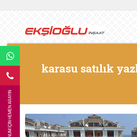
karasu satılık yaz
BILGI VE KONUM IÇIN HEMEN ARAYIN