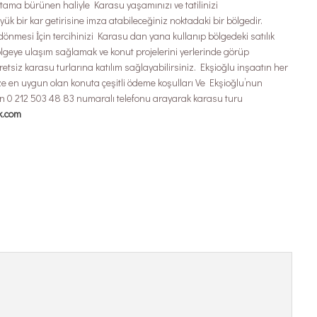
ortama bürünen haliyle Karasu yaşamınızı ve tatilinizi
k bir kar getirisine imza atabileceğiniz noktadaki bir bölgedir.
a dönmesi İçin tercihinizi Karasu dan yana kullanıp bölgedeki satılık
Bölgeye ulaşım sağlamak ve konut projelerini yerlerinde görüp
tsiz karasu turlarına katılım sağlayabilirsiniz. Ekşioğlu inşaatın her
ze en uygun olan konuta çeşitli ödeme koşulları Ve Ekşioğlu’nun
en 0 212 503 48 83 numaralı telefonu arayarak karasu turu
k.com